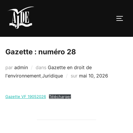
Aller
au
PERM
contenu
Gazette : numéro 28
par
admin
dans
Gazette en droit de
Publié
l'environnement
,
Juridique
sur
mai 10, 2026
le
Gazette VF 19052026
Télécharger