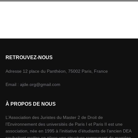
RETROUVEZ-NOUS
Adresse 12 place du Panthéon, 75002 Paris, France
Email : ajde.org@gmail.com
À PROPOS DE NOUS
L’Association des Juristes du Master 2 de Droit de
l’Environnement des universités de Paris I et Paris II est une
association, née en 1995 à l’initiative d’étudiants de l’ancien DEA
souhaitant mettre en place une structure regroupant de manière