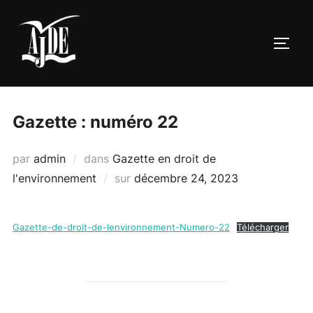
Aller
au
PERM
contenu
Gazette : numéro 22
par
admin
dans
Gazette en droit de
Publié
l'environnement
sur
décembre 24, 2023
le
Gazette-de-droit-de-lenvironnement-Numero-22
Télécharger